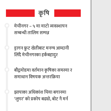
कृषि
मेचीनगर – ५ मा माटो व्यवस्थापन
सम्बन्धी तालिम सम्पन्न
ड्रागन फ्रुट खेतीबाट मनग्य आम्दानी
लिँदै मेचीनगरका हर्कबहादुर
बौद्वमोडमा वर्तमान कृषिका समस्या र
समाधान विषयक अन्तरक्रिया
झापाका अधिकांश चिया बगानमा
‘लुपर’ को प्रकोप बढ्यो, बोट नै मर्न
थालेपछि चिया किसान तथा उद्योगी