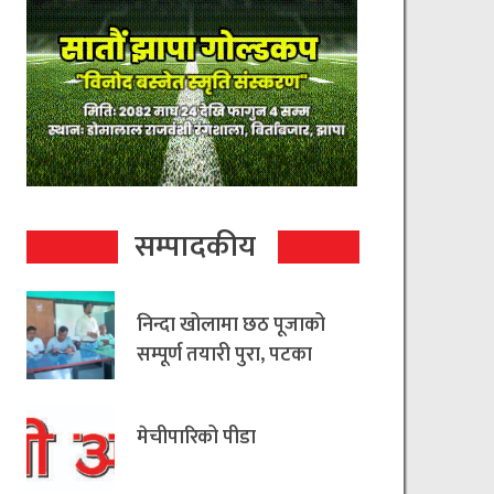
सम्पादकीय
निन्दा खोलामा छठ पूजाको
सम्पूर्ण तयारी पुरा, पटका
रहित छठ मनाउन
आयोजकको आग्रह
मेचीपारिको पीडा