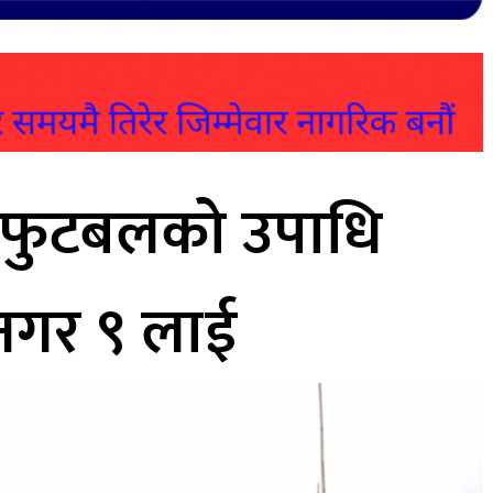
य फुटबलको उपाधि
नगर ९ लाई