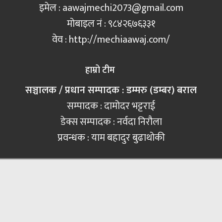
इमेल :
aawajmechi2073@gmail.com
मोबाइल नं‍ : ९८४२६७६३३१
वेव : http://mechiaawaj.com/
हाम्रो टीम
सञ्चालक / प्रधान सम्पादक : डम्मरु (डम्बर) बराल
सम्पादक : दामोदर भट्टराई
डेक्स सम्पादक : नर्वदा निरौला
प्रवन्धक : याम बहादुर बुढाथोकी