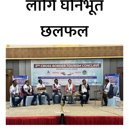
लागि घनिभूत
छलफल