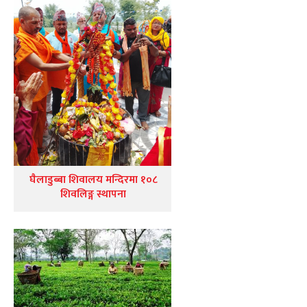
घैलाडुब्बा शिवालय मन्दिरमा १०८
शिवलिङ्ग स्थापना