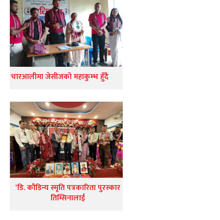
चारआलीमा जेसीजको महाकुम्भ हुँदै
‘डि. कौडिन्य स्मृति पत्रकारिता पुरस्कार
तिम्सिनालाई