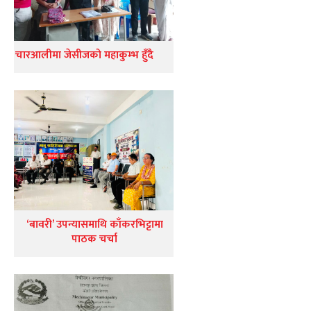
चारआलीमा जेसीजको महाकुम्भ हुँदै
‘बावरी’ उपन्यासमाथि काँकरभिट्टामा
पाठक चर्चा