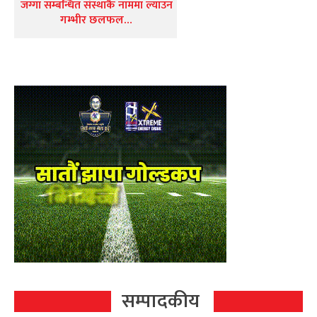
जग्गा सम्बन्धित संस्थाकै नाममा ल्याउन
गम्भीर छलफल…
सम्पादकीय