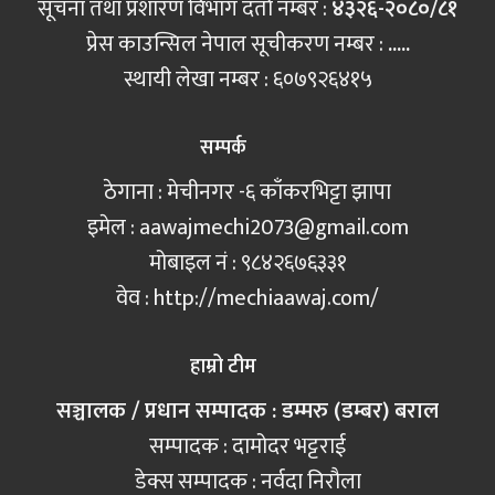
सूचना तथा प्रशारण विभाग दर्ता नम्बर :
४३२६-२०८०/८१
प्रेस काउन्सिल नेपाल सूचीकरण नम्बर :
.....
स्थायी लेखा नम्बर : ६०७९२६४१५
सम्पर्क
ठेगाना : मेचीनगर -६ काँकरभिट्टा झापा
इमेल :
aawajmechi2073@gmail.com
मोबाइल नं‍ : ९८४२६७६३३१
वेव : http://mechiaawaj.com/
हाम्रो टीम
सञ्चालक / प्रधान सम्पादक : डम्मरु (डम्बर) बराल
सम्पादक : दामोदर भट्टराई
डेक्स सम्पादक : नर्वदा निरौला