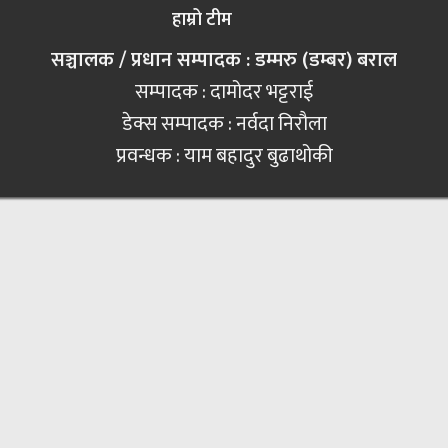
हाम्रो टीम
सञ्चालक / प्रधान सम्पादक : डम्मरु (डम्बर) बराल
सम्पादक : दामोदर भट्टराई
डेक्स सम्पादक : नर्वदा निरौला
प्रवन्धक : याम बहादुर बुढाथोकी