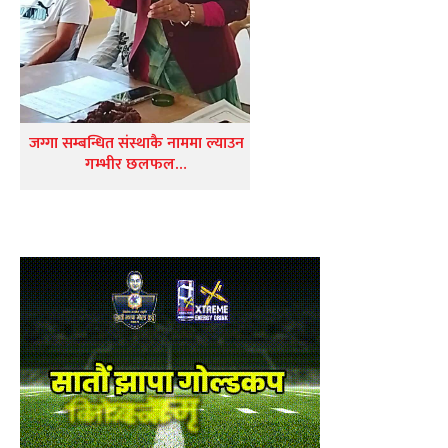
जग्गा सम्बन्धित संस्थाकै नाममा ल्याउन
गम्भीर छलफल…