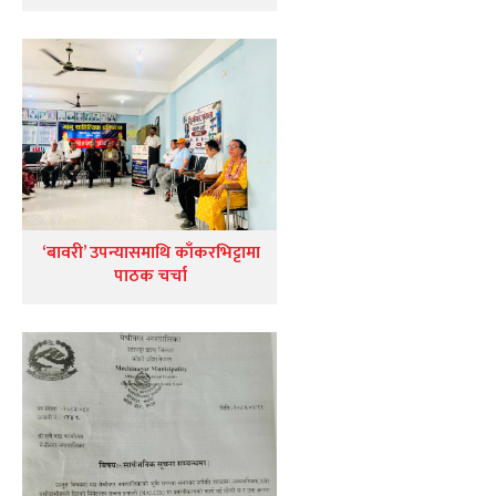
‘बावरी’ उपन्यासमाथि काँकरभिट्टामा
पाठक चर्चा