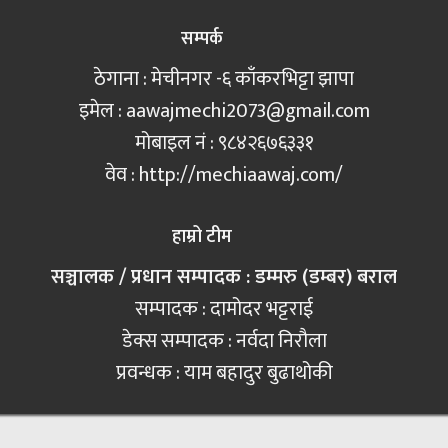
सम्पर्क
ठेगाना : मेचीनगर -६ काँकरभिट्टा झापा
इमेल :
aawajmechi2073@gmail.com
मोबाइल नं‍ : ९८४२६७६३३१
वेव : http://mechiaawaj.com/
हाम्रो टीम
सञ्चालक / प्रधान सम्पादक : डम्मरु (डम्बर) बराल
सम्पादक : दामोदर भट्टराई
डेक्स सम्पादक : नर्वदा निरौला
प्रवन्धक : याम बहादुर बुढाथोकी