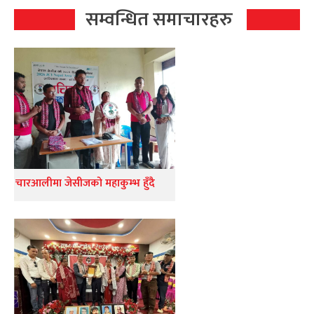
सम्वन्धित समाचारहरु
चारआलीमा जेसीजको महाकुम्भ हुँदै