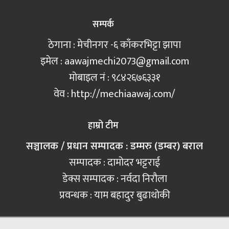
सम्पर्क
ठेगाना : मेचीनगर -६ काँकरभिट्टा झापा
इमेल :
aawajmechi2073@gmail.com
मोबाइल नं‍ : ९८४२६७६३३१
वेव : http://mechiaawaj.com/
हाम्रो टीम
सञ्चालक / प्रधान सम्पादक : डम्मरु (डम्बर) बराल
सम्पादक : दामोदर भट्टराई
डेक्स सम्पादक : नर्वदा निरौला
प्रवन्धक : याम बहादुर बुढाथोकी