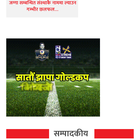
जग्गा सम्बन्धित संस्थाकै नाममा ल्याउन
गम्भीर छलफल…
सम्पादकीय