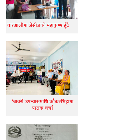
चारआलीमा जेसीजको महाकुम्भ हुँदै
‘बावरी’ उपन्यासमाथि काँकरभिट्टामा
पाठक चर्चा