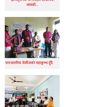
सामग्री…
चारआलीमा जेसीजको महाकुम्भ हुँदै