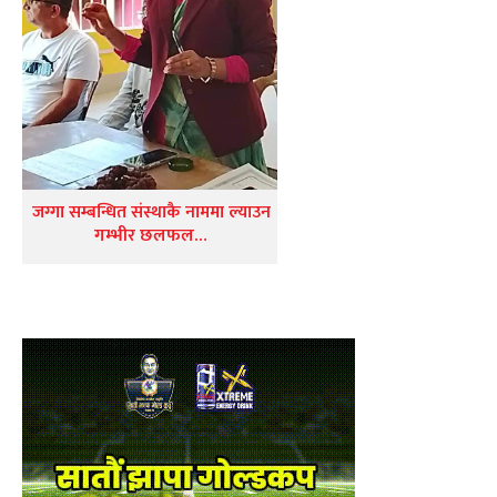
जग्गा सम्बन्धित संस्थाकै नाममा ल्याउन
गम्भीर छलफल…