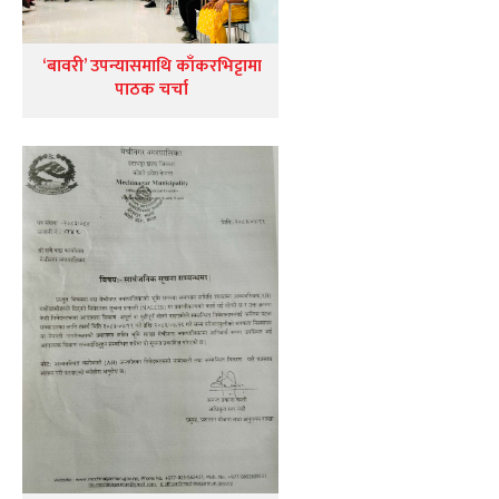
‘बावरी’ उपन्यासमाथि काँकरभिट्टामा
पाठक चर्चा