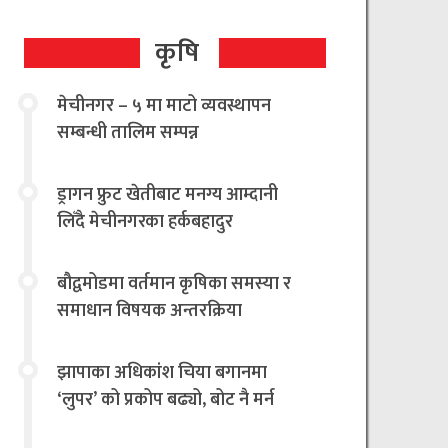
कृषि
मेचीनगर – ५ मा माटो व्यवस्थापन
सम्बन्धी तालिम सम्पन्न
ड्रागन फ्रुट खेतीबाट मनग्य आम्दानी
लिँदै मेचीनगरका हर्कबहादुर
बौद्वमोडमा वर्तमान कृषिका समस्या र
समाधान विषयक अन्तरक्रिया
झापाका अधिकांश चिया बगानमा
‘लुपर’ को प्रकोप बढ्यो, बोट नै मर्न
थालेपछि चिया किसान तथा उद्योगी