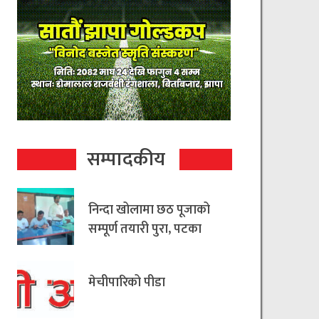
सम्पादकीय
निन्दा खोलामा छठ पूजाको
सम्पूर्ण तयारी पुरा, पटका
रहित छठ मनाउन
आयोजकको आग्रह
मेचीपारिको पीडा