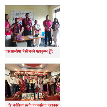
चारआलीमा जेसीजको महाकुम्भ हुँदै
‘डि. कौडिन्य स्मृति पत्रकारिता पुरस्कार