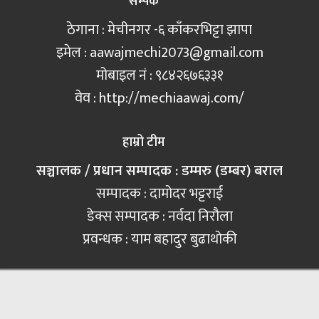
सम्पर्क
ठेगाना : मेचीनगर -६ काँकरभिट्टा झापा
इमेल :
aawajmechi2073@gmail.com
मोबाइल नं‍ : ९८४२६७६३३१
वेव : http://mechiaawaj.com/
हाम्रो टीम
सञ्चालक / प्रधान सम्पादक : डम्मरु (डम्बर) बराल
सम्पादक : दामोदर भट्टराई
डेक्स सम्पादक : नर्वदा निरौला
प्रवन्धक : याम बहादुर बुढाथोकी