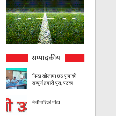
सम्पादकीय
निन्दा खोलामा छठ पूजाको
सम्पूर्ण तयारी पुरा, पटका
रहित छठ मनाउन
आयोजकको आग्रह
मेचीपारिको पीडा