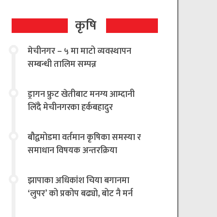
कृषि
मेचीनगर – ५ मा माटो व्यवस्थापन
सम्बन्धी तालिम सम्पन्न
ड्रागन फ्रुट खेतीबाट मनग्य आम्दानी
लिँदै मेचीनगरका हर्कबहादुर
बौद्वमोडमा वर्तमान कृषिका समस्या र
समाधान विषयक अन्तरक्रिया
झापाका अधिकांश चिया बगानमा
‘लुपर’ को प्रकोप बढ्यो, बोट नै मर्न
थालेपछि चिया किसान तथा उद्योगी