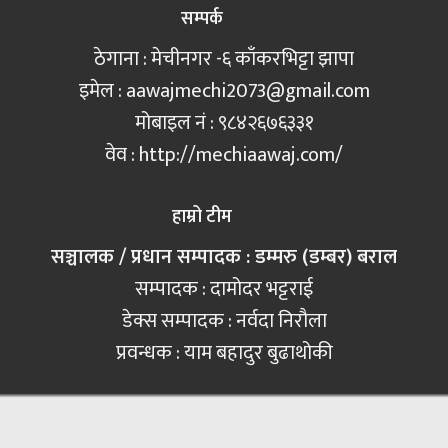
सम्पर्क
ठेगाना : मेचीनगर -६ काँकरभिट्टा झापा
इमेल :
aawajmechi2073@gmail.com
मोबाइल नं‍ : ९८४२६७६३३१
वेव : http://mechiaawaj.com/
हाम्रो टीम
सञ्चालक / प्रधान सम्पादक : डम्मरु (डम्बर) बराल
सम्पादक : दामोदर भट्टराई
डेक्स सम्पादक : नर्वदा निरौला
प्रवन्धक : याम बहादुर बुढाथोकी