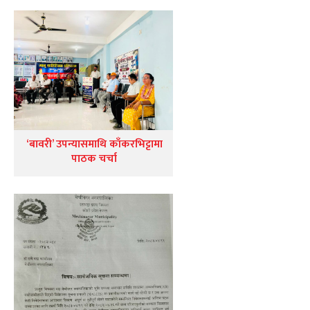
‘बावरी’ उपन्यासमाथि काँकरभिट्टामा
पाठक चर्चा