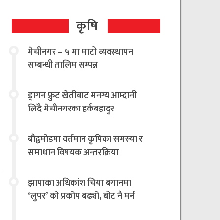
कृषि
मेचीनगर – ५ मा माटो व्यवस्थापन
सम्बन्धी तालिम सम्पन्न
ड्रागन फ्रुट खेतीबाट मनग्य आम्दानी
लिँदै मेचीनगरका हर्कबहादुर
बौद्वमोडमा वर्तमान कृषिका समस्या र
समाधान विषयक अन्तरक्रिया
झापाका अधिकांश चिया बगानमा
‘लुपर’ को प्रकोप बढ्यो, बोट नै मर्न
थालेपछि चिया किसान तथा उद्योगी