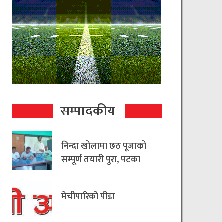
सम्पादकीय
निन्दा खोलामा छठ पूजाको
सम्पूर्ण तयारी पुरा, पटका
रहित छठ मनाउन
आयोजकको आग्रह
मेचीपारिको पीडा