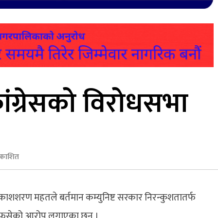
कांग्रेसको विरोधसभा
रकाशित
।प्रकाशशरण महतले बर्तमान कम्युनिष्ट सरकार निरन्कुशतातर्फ
मा फसेको आरोप लगाएका छन् ।