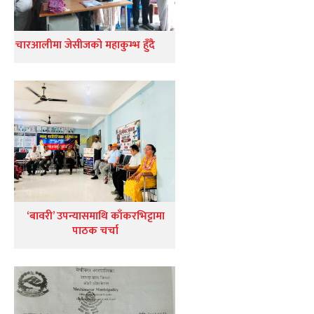
चारआलीमा जेसीजको महाकुम्भ हुँदै
‘बावरी’ उपन्यासमाथि काँकरभिट्टामा
पाठक चर्चा