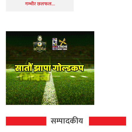
गम्भीर छलफल…
सम्पादकीय