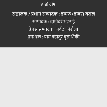
हाम्रो टीम
सञ्चालक / प्रधान सम्पादक : डम्मरु (डम्बर) बराल
सम्पादक : दामोदर भट्टराई
डेक्स सम्पादक : नर्वदा निरौला
प्रवन्धक : याम बहादुर बुढाथोकी