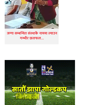
जग्गा सम्बन्धित संस्थाकै नाममा ल्याउन
गम्भीर छलफल…