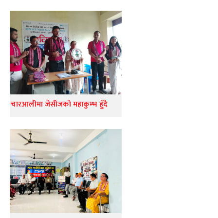
चारआलीमा जेसीजको महाकुम्भ हुँदै