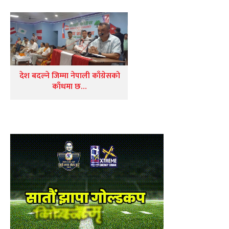
देश बदल्ने जिम्मा नेपाली काँग्रेसको
काँधमा छ…