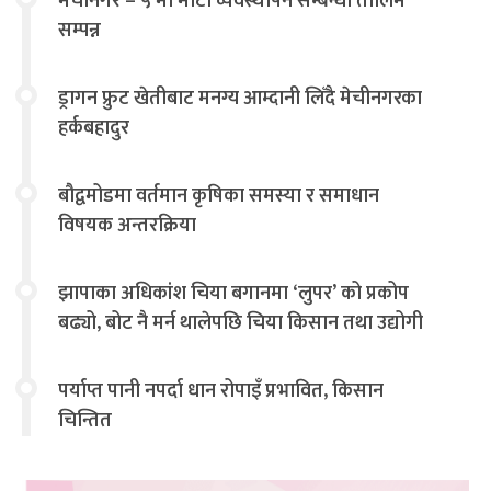
मेचीनगर – ५ मा माटो व्यवस्थापन सम्बन्धी तालिम
सम्पन्न
ड्रागन फ्रुट खेतीबाट मनग्य आम्दानी लिँदै मेचीनगरका
हर्कबहादुर
बौद्वमोडमा वर्तमान कृषिका समस्या र समाधान
विषयक अन्तरक्रिया
झापाका अधिकांश चिया बगानमा ‘लुपर’ को प्रकोप
बढ्यो, बोट नै मर्न थालेपछि चिया किसान तथा उद्योगी
चिन्तित
पर्याप्त पानी नपर्दा धान रोपाइँ प्रभावित, किसान
चिन्तित