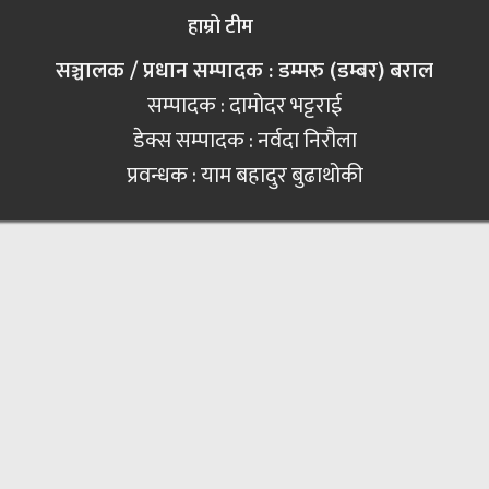
हाम्रो टीम
सञ्चालक / प्रधान सम्पादक : डम्मरु (डम्बर) बराल
सम्पादक : दामोदर भट्टराई
डेक्स सम्पादक : नर्वदा निरौला
प्रवन्धक : याम बहादुर बुढाथोकी