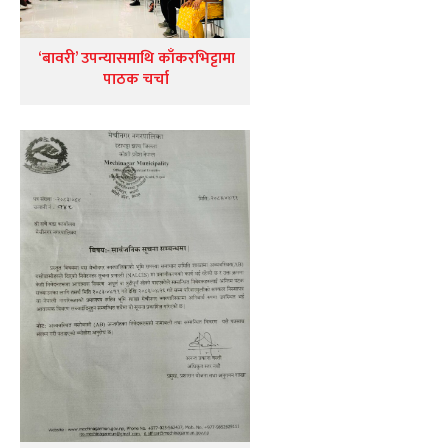
‘बावरी’ उपन्यासमाथि काँकरभिट्टामा
पाठक चर्चा