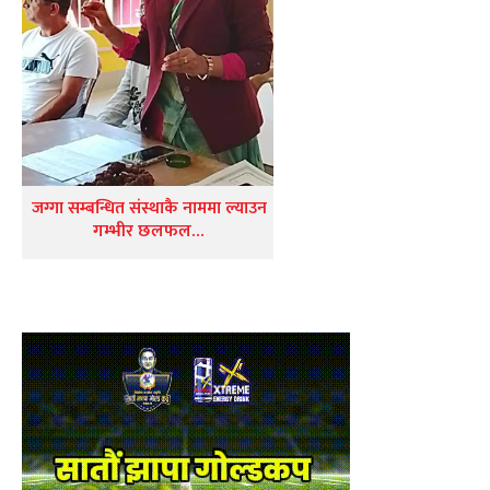
जग्गा सम्बन्धित संस्थाकै नाममा ल्याउन
गम्भीर छलफल…