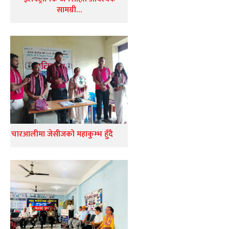
सामग्री…
चारआलीमा जेसीजको महाकुम्भ हुँदै