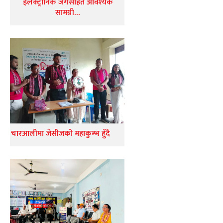
इलेक्ट्रोनिक जगसहित आवश्यक
सामग्री…
चारआलीमा जेसीजको महाकुम्भ हुँदै