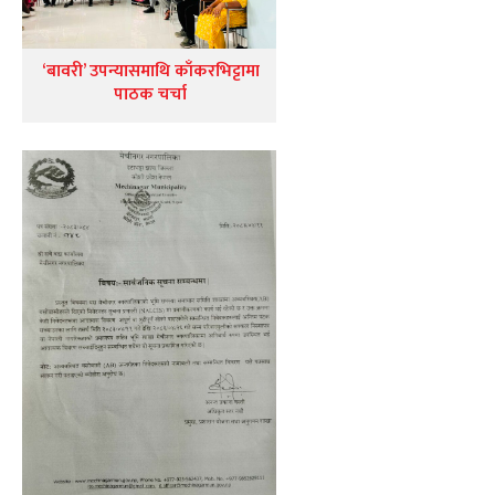
‘बावरी’ उपन्यासमाथि काँकरभिट्टामा
पाठक चर्चा