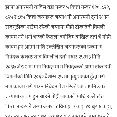
झापा अनारमनी गाविस वडा नम्वर ५ कित्ता नम्वर १२०, ८२२,
८२५ र ८१५ कित्ता जग्गाहरु जग्गाधनी अनारमनी दुर्गा स्थान
राजगुठीका नाउँमा रहेको जग्गामा मोही टीकादेवी विमली
कायम गर्ने भनी भएको फैसला बंमोजिम दाखिल दर्ता भै मोही
कायम हुन आउने माथि उल्लेखित जग्गाहरुको हकमा म
निवेदक केशवप्रसाद विमलीले दर्ता नम्वर २५३९३ मिति
२०६७ जेठ २ मा माग निवेदनमा म निवेदकको आमा टीकादेवी
विमलीको मिति २०६२ बैशाख २५ मा मृत्यु भएको हुँदा मेरो
नाम कायम गरी पाउन निवेदन पेश गरेको भए तापनि उक्त
जग्गामा कायम हुन आउने मोही भएकाले माथि उल्लेखित
कित्ता नम्वरको जग्गा क्रमशः १ विगाहा २ कठ्ठा १० धुर, ६ कठ्ठा,
१३ कठ्ठा र ७ कठ्ठा ८ धुर जग्गाहरुबाट प्राप्त हुने जग्गाहरुको