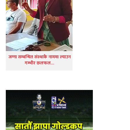
जग्गा सम्बन्धित संस्थाकै नाममा ल्याउन
गम्भीर छलफल…