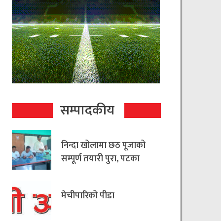
सम्पादकीय
निन्दा खोलामा छठ पूजाको
सम्पूर्ण तयारी पुरा, पटका
रहित छठ मनाउन
आयोजकको आग्रह
मेचीपारिको पीडा