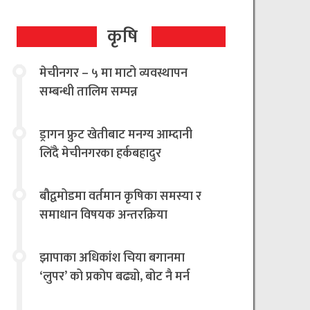
कृषि
मेचीनगर – ५ मा माटो व्यवस्थापन
सम्बन्धी तालिम सम्पन्न
ड्रागन फ्रुट खेतीबाट मनग्य आम्दानी
लिँदै मेचीनगरका हर्कबहादुर
बौद्वमोडमा वर्तमान कृषिका समस्या र
समाधान विषयक अन्तरक्रिया
झापाका अधिकांश चिया बगानमा
‘लुपर’ को प्रकोप बढ्यो, बोट नै मर्न
थालेपछि चिया किसान तथा उद्योगी