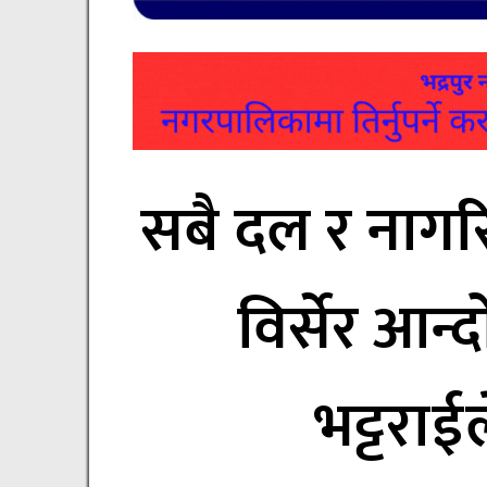
सबै दल र नाग
विर्सेर आन
भट्टराई