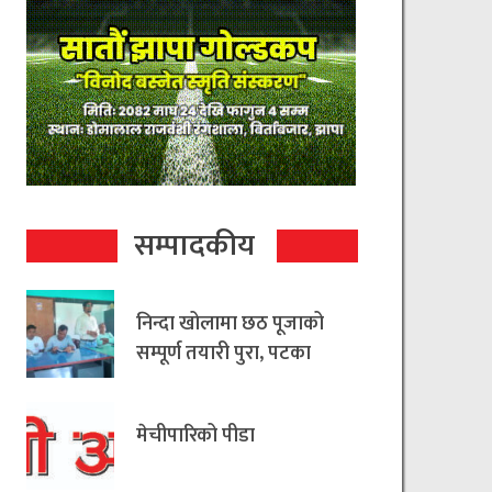
सम्पादकीय
निन्दा खोलामा छठ पूजाको
सम्पूर्ण तयारी पुरा, पटका
रहित छठ मनाउन
आयोजकको आग्रह
मेचीपारिको पीडा