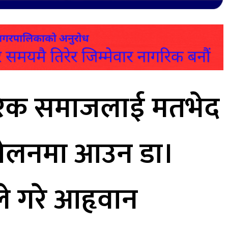
रिक समाजलाई मतभेद
्दोलनमा आउन डा।
ले गरे आहृवान