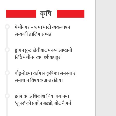
कृषि
मेचीनगर – ५ मा माटो व्यवस्थापन
सम्बन्धी तालिम सम्पन्न
ड्रागन फ्रुट खेतीबाट मनग्य आम्दानी
लिँदै मेचीनगरका हर्कबहादुर
बौद्वमोडमा वर्तमान कृषिका समस्या र
समाधान विषयक अन्तरक्रिया
झापाका अधिकांश चिया बगानमा
‘लुपर’ को प्रकोप बढ्यो, बोट नै मर्न
थालेपछि चिया किसान तथा उद्योगी