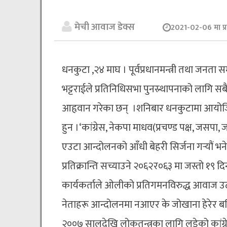
मेची आवाज डेक्स
2021-02-06 मा प्
धनकुटा ,२४ माघ । पूर्वप्रधानमन्त्री तथा जनता
भट्टराईले प्रतिनिधिसभा पुनस्र्थापनाको लागि 
आहृवान गरेका छन् ।शनिबार धनकुटामा आयोजित 
हुन ।‘कांग्रेस, नेकपा माधव(प्रचण्ड पक्ष, जसप
एउटा आन्दोलनको आँधी बेहरी सिर्जना गर्‍यौं भने
प्रतिक्रान्ति सच्याउने २०६२र०६३ मा जस्तो १९ दि
कार्यकर्ताले ओलीको प्रतिगमनविरुद्ध आवाज उठ
नेताहरू आन्दोलनमा नआएर के जोखाना हेरेर बसि
२००७ सालदेखि लोकतन्त्रका लागि लडेको कांग्रे