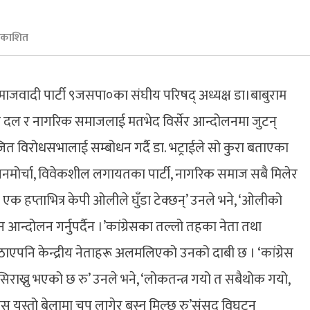
रकाशित
 समाजवादी पार्टी ९जसपा०का संघीय परिषद् अध्यक्ष डा।बाबुराम
सबै दल र नागरिक समाजलाई मतभेद विर्सेर आन्दोलनमा जुटन्
विरोधसभालाई सम्बोधन गर्दै डा. भट्राईले सो कुरा बताएका
ा, जनमोर्चा, विवेकशील लगायतका पार्टी, नागरिक समाज सबै मिलेर
 एक हप्ताभित्र केपी ओलीले घुँडा टेक्छन्’ उनले भने, ‘ओलीको
न आन्दोलन गर्नुपर्दैन ।’कांग्रेसका तल्लो तहका नेता तथा
ाएपनि केन्द्रीय नेताहरू अलमलिएको उनको दाबी छ । ‘कांग्रेस
राख्नु भएको छ रु’ उनले भने, ‘लोकतन्त्र गयो त सबैथोक गयो,
स यस्तो बेलामा चुप लागेर बस्न मिल्छ रु’संसद विघटन