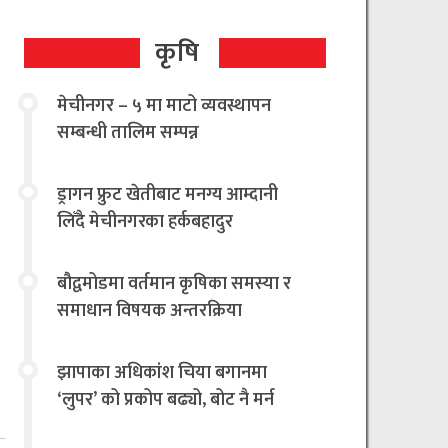
कृषि
मेचीनगर – ५ मा माटो व्यवस्थापन
सम्बन्धी तालिम सम्पन्न
ड्रागन फ्रुट खेतीबाट मनग्य आम्दानी
लिँदै मेचीनगरका हर्कबहादुर
बौद्वमोडमा वर्तमान कृषिका समस्या र
समाधान विषयक अन्तरक्रिया
झापाका अधिकांश चिया बगानमा
‘लुपर’ को प्रकोप बढ्यो, बोट नै मर्न
थालेपछि चिया किसान तथा उद्योगी