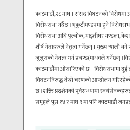
काठमाडौं,२८ माघ । संसद विघटनको विरोधमा 
विरोधसभा गर्दैछ ।भृकुटीमण्डपमा हुने विरोधसभाल
विरोधसभा अघि पुल्चोक, माइतीघर मण्डला, केशरम
शीर्ष नेताहरुले नेतृत्व गर्नेछन् । मुख्य र्‍याली
जुलुसको नेतृत्व गर्न प्रचण्ड(माधवले गर्नेछन्
काठमाडौंमा ओसारिएको छ । विरोधसभामा दुई लाख
विघटनविरुद्ध तेस्रो चरणको आन्दोलन गरिरहेको
छ ।शक्ति प्रदर्शनको पूर्वसन्ध्यामा स्वयंसेवक
समूहले पुस १४ र माघ ९ मा पनि काठमाडौं जन