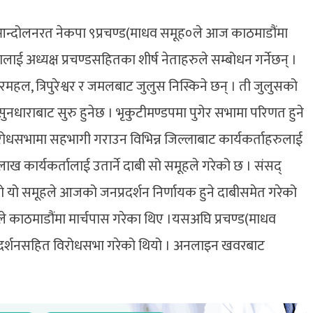
आन्दोलनरत नेकपा ९प्रचण्ड(माधव समूह०ले आज काठमाडौंमा
ाई अध्यक्ष प्रचण्डसहितका शीर्ष नेताहरुले सम्बोधन गर्नेछन् ।
हल, त्रिपुरेश्वर र जमलबाट जुलुस निस्किने छन् । ती जुलुसको
 भने सुनधाराबाट सुरु हुनेछ । भृकुटीमण्डपमा पुगेर सभामा परिणत हुने
 ।विरोधसभामा सहभागी गराउन विभिन्न जिल्लाबाट कार्यकर्ताहरुलाई
 कार्यकर्तालाई उतार्ने दाबी सो समूहले गरेको छ । संसद्
 यो समूहले आजको जनप्रदर्शन निर्णायक हुने दाबीसमेत गरेको
हरुले काठमाडौंमा मार्चपास गरेका थिए ।यसअघि प्रचण्ड(माधव
प्रदर्शनसहित विरोधसभा गरेको थियो । अनलाइन खवरबाट