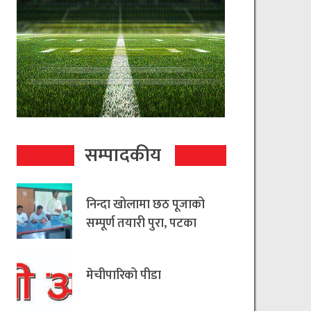
सम्पादकीय
निन्दा खोलामा छठ पूजाको
सम्पूर्ण तयारी पुरा, पटका
रहित छठ मनाउन
आयोजकको आग्रह
मेचीपारिको पीडा