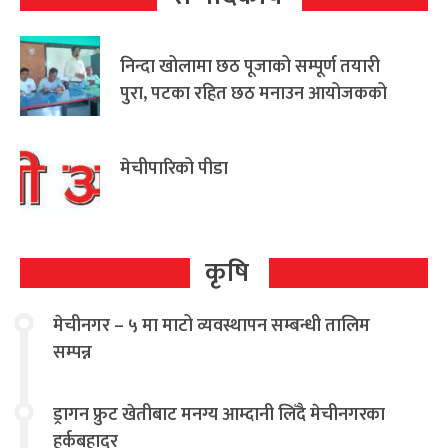
निन्दा खोलामा छठ पूजाको सम्पूर्ण तयारी
पुरा, पटका रहित छठ मनाउन आयोजकको
आग्रह
मेचीपारिको पीडा
कृषि
मेचीनगर – ५ मा माटो व्यवस्थापन सम्बन्धी तालिम
सम्पन्न
ड्रागन फ्रुट खेतीबाट मनग्य आम्दानी लिँदै मेचीनगरका
हर्कबहादुर