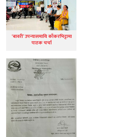
‘बावरी’ उपन्यासमाथि काँकरभिट्टामा
पाठक चर्चा