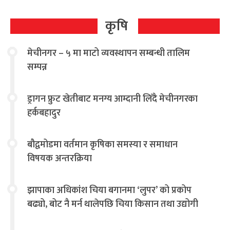
कृषि
मेचीनगर – ५ मा माटो व्यवस्थापन सम्बन्धी तालिम
सम्पन्न
ड्रागन फ्रुट खेतीबाट मनग्य आम्दानी लिँदै मेचीनगरका
हर्कबहादुर
बौद्वमोडमा वर्तमान कृषिका समस्या र समाधान
विषयक अन्तरक्रिया
झापाका अधिकांश चिया बगानमा ‘लुपर’ को प्रकोप
बढ्यो, बोट नै मर्न थालेपछि चिया किसान तथा उद्योगी
चिन्तित