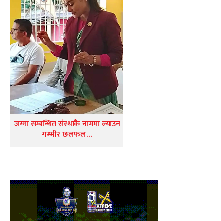
जग्गा सम्बन्धित संस्थाकै नाममा ल्याउन
गम्भीर छलफल…