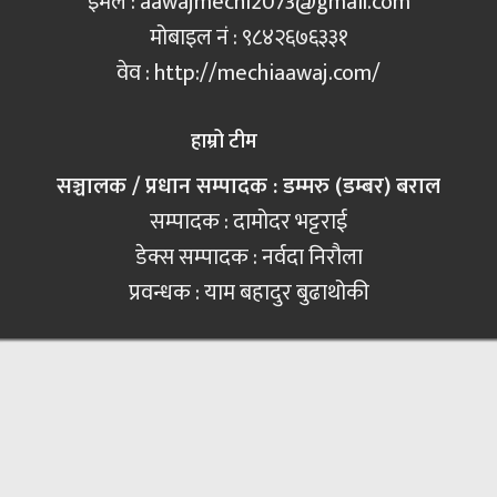
इमेल :
aawajmechi2073@gmail.com
मोबाइल नं‍ : ९८४२६७६३३१
वेव : http://mechiaawaj.com/
हाम्रो टीम
सञ्चालक / प्रधान सम्पादक : डम्मरु (डम्बर) बराल
सम्पादक : दामोदर भट्टराई
डेक्स सम्पादक : नर्वदा निरौला
प्रवन्धक : याम बहादुर बुढाथोकी