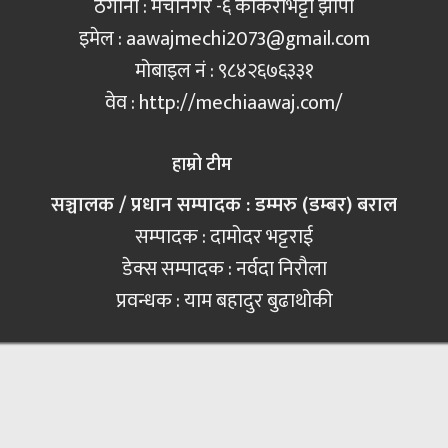
ठेगाना : मेचीनगर -६ काँकरभिट्टा झापा
इमेल :
aawajmechi2073@gmail.com
मोबाइल नं‍ : ९८४२६७६३३१
वेव : http://mechiaawaj.com/
हाम्रो टीम
सञ्चालक / प्रधान सम्पादक : डम्मरु (डम्बर) बराल
सम्पादक : दामोदर भट्टराई
डेक्स सम्पादक : नर्वदा निरौला
प्रवन्धक : याम बहादुर बुढाथोकी