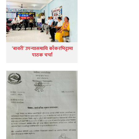
‘बावरी’ उपन्यासमाथि काँकरभिट्टामा
पाठक चर्चा