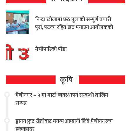
निन्दा खोलामा छठ पूजाको सम्पूर्ण तयारी
पुरा, पटका रहित छठ मनाउन आयोजकको
आग्रह
मेचीपारिको पीडा
कृषि
मेचीनगर – ५ मा माटो व्यवस्थापन सम्बन्धी तालिम
सम्पन्न
ड्रागन फ्रुट खेतीबाट मनग्य आम्दानी लिँदै मेचीनगरका
हर्कबहादुर