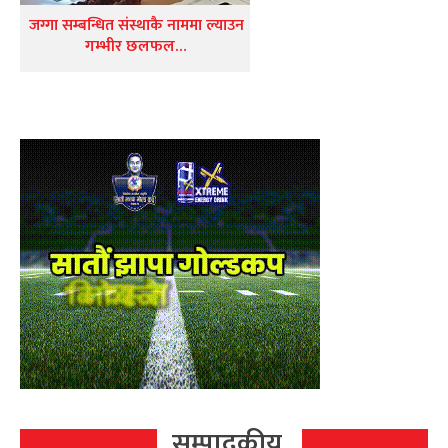
जग्गा सम्बन्धित संस्थाकै नाममा ल्याउन
गम्भीर छलफल…
सम्पादकीय