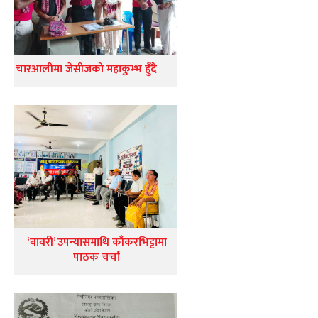
चारआलीमा जेसीजको महाकुम्भ हुँदै
‘बावरी’ उपन्यासमाथि काँकरभिट्टामा
पाठक चर्चा