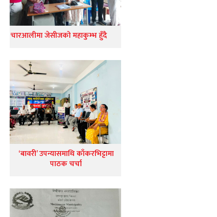
चारआलीमा जेसीजको महाकुम्भ हुँदै
‘बावरी’ उपन्यासमाथि काँकरभिट्टामा
पाठक चर्चा