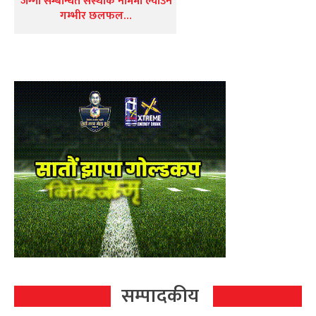
जग्गा सम्बन्धित संस्थाकै नाममा ल्याउन
गम्भीर छलफल…
सम्पादकीय