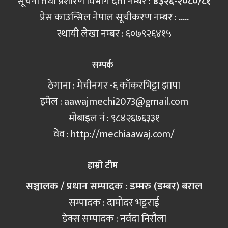
सूचना तथा प्रशारण विभाग दर्ता नम्बर :
४३२६-२०८०/८१
प्रेस काउन्सिल नेपाल सूचीकरण नम्बर :
.....
स्थायी लेखा नम्बर : ६०७९२६४१५
सम्पर्क
ठेगाना : मेचीनगर -६ काँकरभिट्टा झापा
इमेल :
aawajmechi2073@gmail.com
मोबाइल नं‍ : ९८४२६७६३३१
वेव : http://mechiaawaj.com/
हाम्रो टीम
सञ्चालक / प्रधान सम्पादक : डम्मरु (डम्बर) बराल
सम्पादक : दामोदर भट्टराई
डेक्स सम्पादक : नर्वदा निरौला