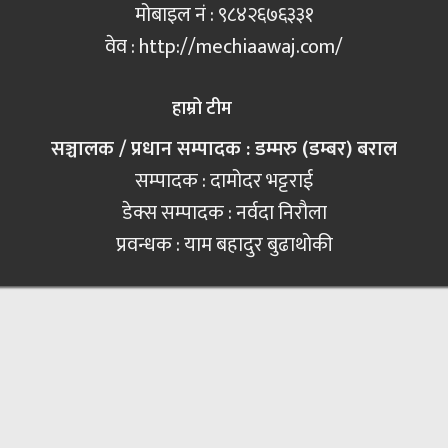
मोबाइल नं‍ : ९८४२६७६३३१
वेव : http://mechiaawaj.com/
हाम्रो टीम
सञ्चालक / प्रधान सम्पादक : डम्मरु (डम्बर) बराल
सम्पादक : दामोदर भट्टराई
डेक्स सम्पादक : नर्वदा निरौला
प्रवन्धक : याम बहादुर बुढाथोकी