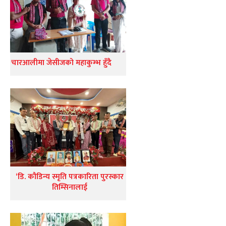
चारआलीमा जेसीजको महाकुम्भ हुँदै
‘डि. कौडिन्य स्मृति पत्रकारिता पुरस्कार
तिम्सिनालाई