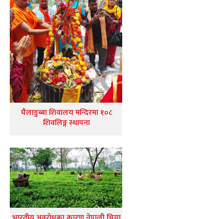
घैलाडुब्बा शिवालय मन्दिरमा १०८
शिवलिङ्ग स्थापना
भारतीय अवरोधका कारण नेपाली चिया