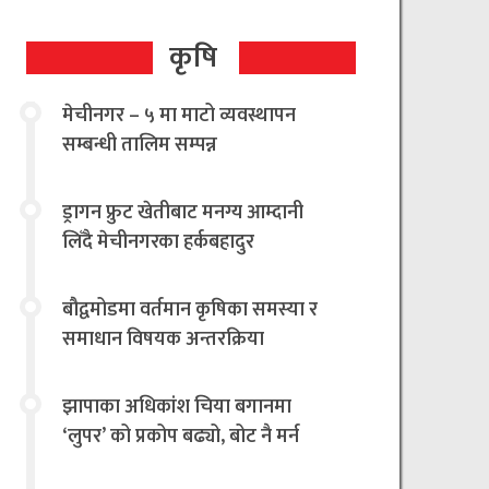
कृषि
मेचीनगर – ५ मा माटो व्यवस्थापन
सम्बन्धी तालिम सम्पन्न
ड्रागन फ्रुट खेतीबाट मनग्य आम्दानी
लिँदै मेचीनगरका हर्कबहादुर
बौद्वमोडमा वर्तमान कृषिका समस्या र
समाधान विषयक अन्तरक्रिया
झापाका अधिकांश चिया बगानमा
‘लुपर’ को प्रकोप बढ्यो, बोट नै मर्न
थालेपछि चिया किसान तथा उद्योगी