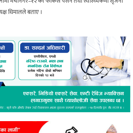
लीमा मेचीनगर–१२ की फोकस पर्सन तथा स्वास्थ्यकर्मी सृजना
क्ष धिमालले बताए ।