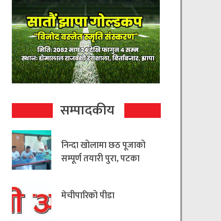
सम्पादकीय
निन्दा खोलामा छठ पूजाको
सम्पूर्ण तयारी पुरा, पटका
रहित छठ मनाउन
आयोजकको आग्रह
मेचीपारिको पीडा