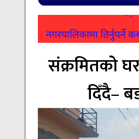
संक्रमितको घर
दिँदै– ब