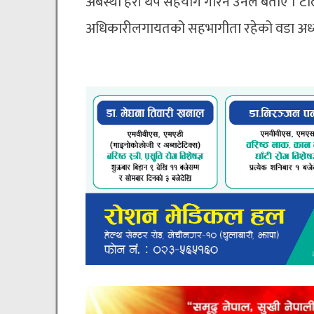
अबस्था हेरी थप सहयोग गरिने उनले बताए । टो
अधिकारीलगायतको सहभागीता रहेको वडा अध्य