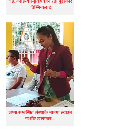
‘डि. कौडिन्य स्मृति पत्रकारिता पुरस्कार
तिम्सिनालाई
जग्गा सम्बन्धित संस्थाकै नाममा ल्याउन
गम्भीर छलफल…