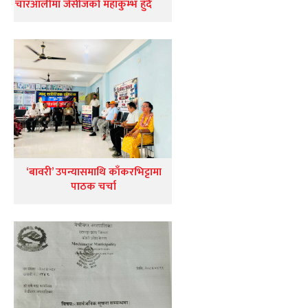
चारआलीमा जेसीजको महाकुम्भ हुँदै
‘बावरी’ उपन्यासमाथि काँकरभिट्टामा
पाठक चर्चा