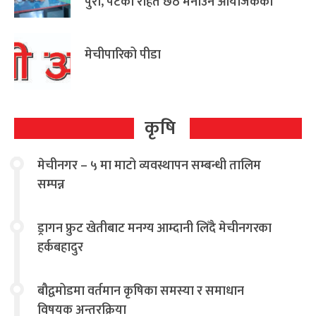
पुरा, पटका रहित छठ मनाउन आयोजकको
आग्रह
मेचीपारिको पीडा
कृषि
मेचीनगर – ५ मा माटो व्यवस्थापन सम्बन्धी तालिम
सम्पन्न
ड्रागन फ्रुट खेतीबाट मनग्य आम्दानी लिँदै मेचीनगरका
हर्कबहादुर
बौद्वमोडमा वर्तमान कृषिका समस्या र समाधान
विषयक अन्तरक्रिया