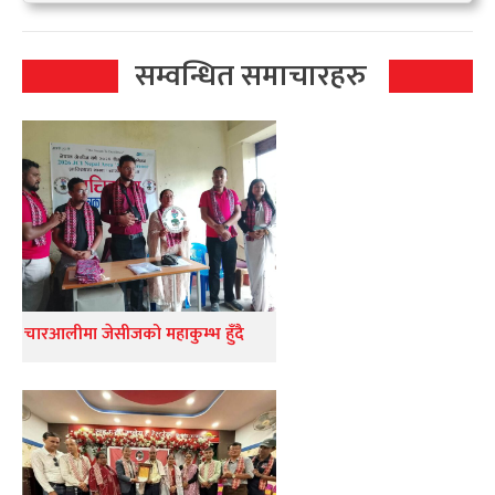
सम्वन्धित समाचारहरु
चारआलीमा जेसीजको महाकुम्भ हुँदै