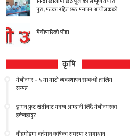
निन्दा खोलामा छठ पूजाको सम्पूर्ण तयारी
पुरा, पटका रहित छठ मनाउन आयोजकको
आग्रह
मेचीपारिको पीडा
कृषि
मेचीनगर – ५ मा माटो व्यवस्थापन सम्बन्धी तालिम
सम्पन्न
ड्रागन फ्रुट खेतीबाट मनग्य आम्दानी लिँदै मेचीनगरका
हर्कबहादुर
बौद्वमोडमा वर्तमान कृषिका समस्या र समाधान