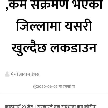
,कम संक्रमण भएका
जिल्लामा यसरी
खुल्दैछ लकडाउन
मेची आवाज डेक्स
2020-06-05 मा प्रकाशित
काठमाडौं,२३ जेठ । सरकारले एक सयभन्दा कम कोरोना