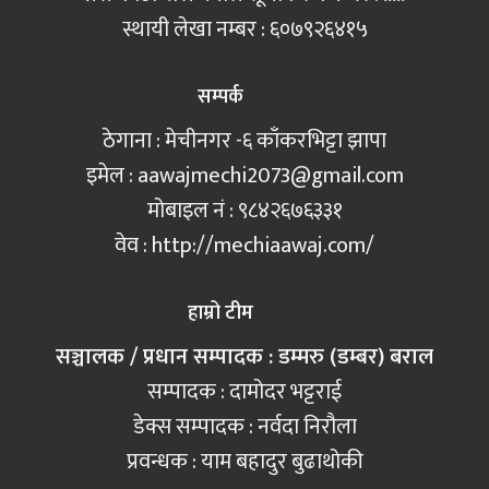
स्थायी लेखा नम्बर : ६०७९२६४१५
सम्पर्क
ठेगाना : मेचीनगर -६ काँकरभिट्टा झापा
इमेल :
aawajmechi2073@gmail.com
मोबाइल नं‍ : ९८४२६७६३३१
वेव : http://mechiaawaj.com/
हाम्रो टीम
सञ्चालक / प्रधान सम्पादक : डम्मरु (डम्बर) बराल
सम्पादक : दामोदर भट्टराई
डेक्स सम्पादक : नर्वदा निरौला
प्रवन्धक : याम बहादुर बुढाथोकी