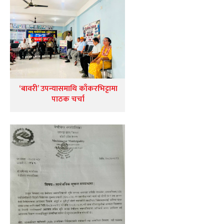
‘बावरी’ उपन्यासमाथि काँकरभिट्टामा
पाठक चर्चा