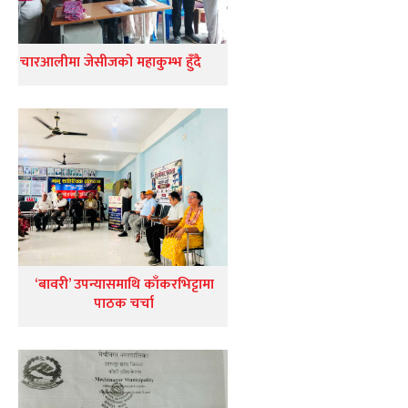
चारआलीमा जेसीजको महाकुम्भ हुँदै
‘बावरी’ उपन्यासमाथि काँकरभिट्टामा
पाठक चर्चा