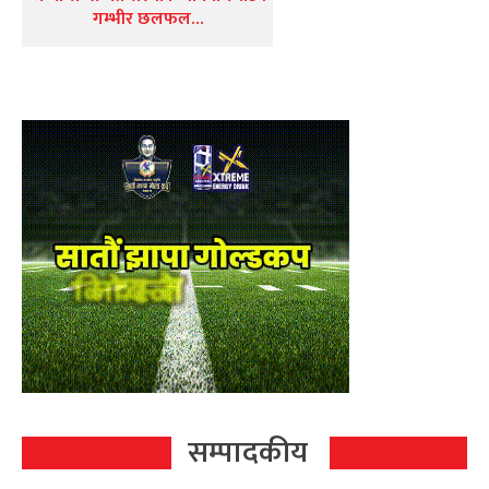
गम्भीर छलफल…
सम्पादकीय