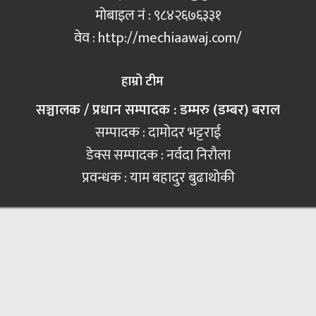
मोबाइल नं‍ : ९८४२६७६३३१
वेव : http://mechiaawaj.com/
हाम्रो टीम
सञ्चालक / प्रधान सम्पादक : डम्मरु (डम्बर) बराल
सम्पादक : दामोदर भट्टराई
डेक्स सम्पादक : नर्वदा निरौला
प्रवन्धक : याम बहादुर बुढाथोकी