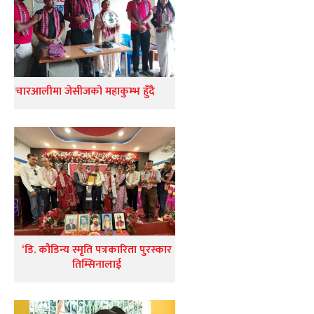
चारआलीमा जेसीजको महाकुम्भ हुँदै
‘डि. कौडिन्य स्मृति पत्रकारिता पुरस्कार
तिम्सिनालाई