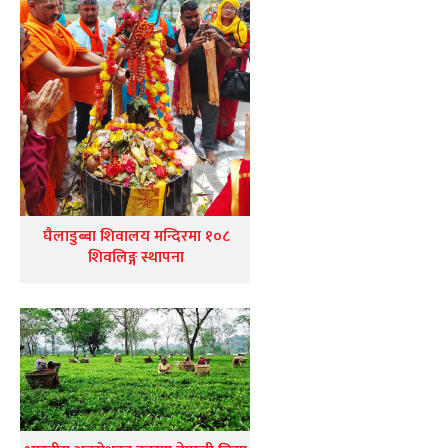
घैलाडुब्बा शिवालय मन्दिरमा १०८
शिवलिङ्ग स्थापना