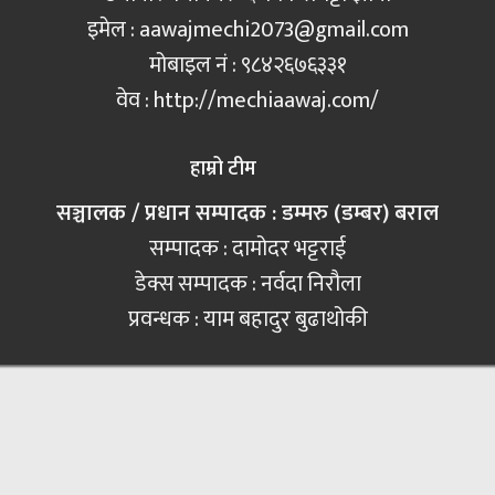
इमेल :
aawajmechi2073@gmail.com
मोबाइल नं‍ : ९८४२६७६३३१
वेव : http://mechiaawaj.com/
हाम्रो टीम
सञ्चालक / प्रधान सम्पादक : डम्मरु (डम्बर) बराल
सम्पादक : दामोदर भट्टराई
डेक्स सम्पादक : नर्वदा निरौला
प्रवन्धक : याम बहादुर बुढाथोकी