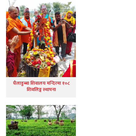
घैलाडुब्बा शिवालय मन्दिरमा १०८
शिवलिङ्ग स्थापना