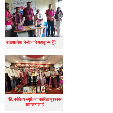
चारआलीमा जेसीजको महाकुम्भ हुँदै
‘डि. कौडिन्य स्मृति पत्रकारिता पुरस्कार
तिम्सिनालाई