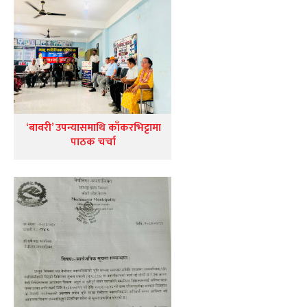
‘बावरी’ उपन्यासमाथि काँकरभिट्टामा
पाठक चर्चा