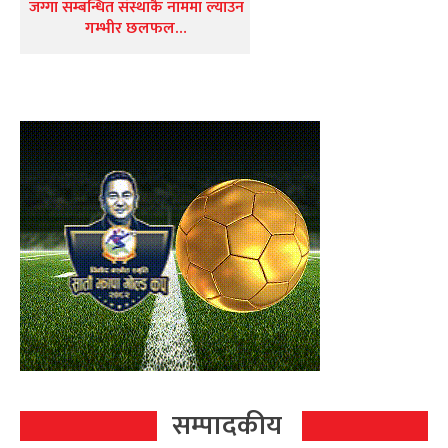
जग्गा सम्बन्धित संस्थाकै नाममा ल्याउन
गम्भीर छलफल…
सम्पादकीय