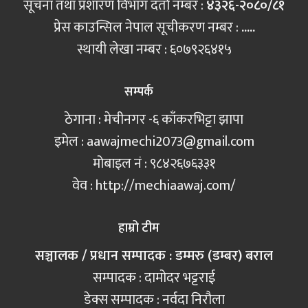
सूचना तथा प्रशारण विभाग दर्ता नम्बर :
४३२६-२०८०/८१
प्रेस काउन्सिल नेपाल सूचीकरण नम्बर :
.....
स्थायी लेखा नम्बर : ६०७९२६४१५
सम्पर्क
ठेगाना : मेचीनगर -६ काँकरभिट्टा झापा
इमेल :
aawajmechi2073@gmail.com
मोबाइल नं‍ : ९८४२६७६३३१
वेव : http://mechiaawaj.com/
हाम्रो टीम
सञ्चालक / प्रधान सम्पादक : डम्मरु (डम्बर) बराल
सम्पादक : दामोदर भट्टराई
डेक्स सम्पादक : नर्वदा निरौला