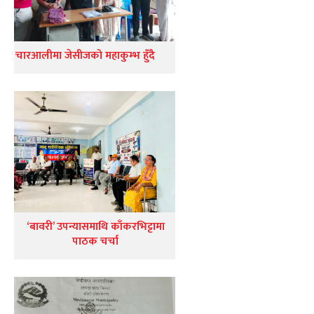
चारआलीमा जेसीजको महाकुम्भ हुँदै
‘बावरी’ उपन्यासमाथि काँकरभिट्टामा
पाठक चर्चा