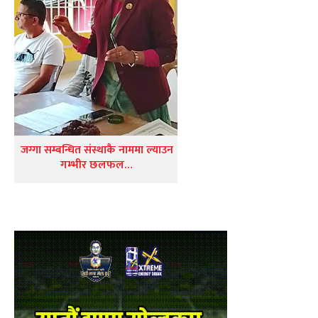
जग्गा सम्बन्धित संस्थाकै नाममा ल्याउन
गम्भीर छलफल…