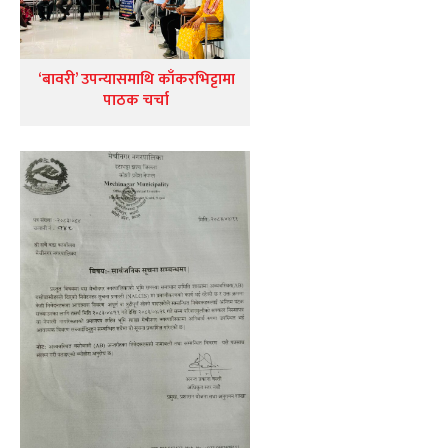
‘बावरी’ उपन्यासमाथि काँकरभिट्टामा
पाठक चर्चा