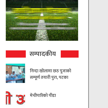
सम्पादकीय
निन्दा खोलामा छठ पूजाको
सम्पूर्ण तयारी पुरा, पटका
रहित छठ मनाउन
आयोजकको आग्रह
मेचीपारिको पीडा