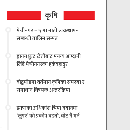
कृषि
मेचीनगर – ५ मा माटो व्यवस्थापन
सम्बन्धी तालिम सम्पन्न
ड्रागन फ्रुट खेतीबाट मनग्य आम्दानी
लिँदै मेचीनगरका हर्कबहादुर
बौद्वमोडमा वर्तमान कृषिका समस्या र
समाधान विषयक अन्तरक्रिया
झापाका अधिकांश चिया बगानमा
‘लुपर’ को प्रकोप बढ्यो, बोट नै मर्न
थालेपछि चिया किसान तथा उद्योगी