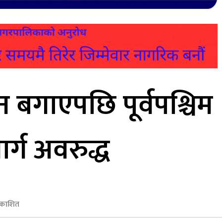
न बगाएपछि पूर्वपश्चिम
र्ग अवरुद्ध
रकाशित