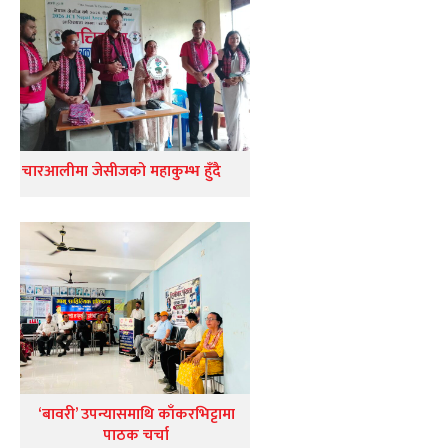
चारआलीमा जेसीजको महाकुम्भ हुँदै
‘बावरी’ उपन्यासमाथि काँकरभिट्टामा
पाठक चर्चा