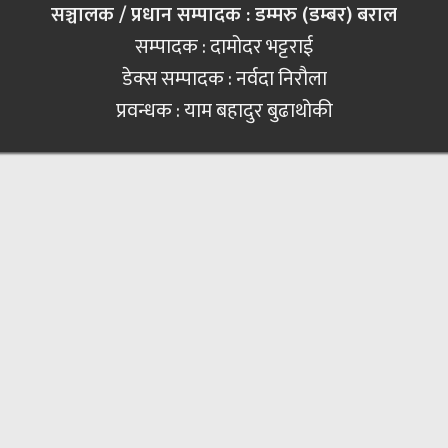
सञ्चालक / प्रधान सम्पादक : डम्मरु (डम्बर) बराल
सम्पादक : दामोदर भट्टराई
डेक्स सम्पादक : नर्वदा निरौला
प्रवन्धक : याम बहादुर बुढाथोकी