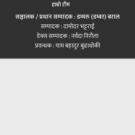
हाम्रो टीम
सञ्चालक / प्रधान सम्पादक : डम्मरु (डम्बर) बराल
सम्पादक : दामोदर भट्टराई
डेक्स सम्पादक : नर्वदा निरौला
प्रवन्धक : याम बहादुर बुढाथोकी