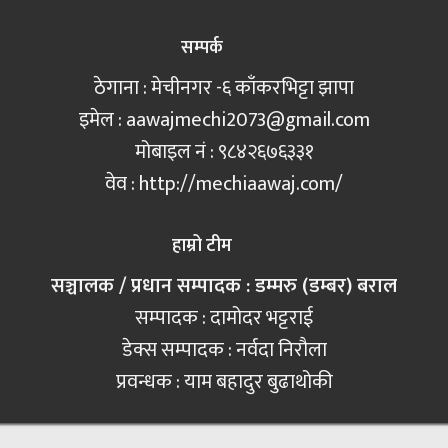
सम्पर्क
ठेगाना : मेचीनगर -६ काँकरभिट्टा झापा
इमेल :
aawajmechi2073@gmail.com
मोबाइल नं‍ : ९८४२६७६३३१
वेव : http://mechiaawaj.com/
हाम्रो टीम
सञ्चालक / प्रधान सम्पादक : डम्मरु (डम्बर) बराल
सम्पादक : दामोदर भट्टराई
डेक्स सम्पादक : नर्वदा निरौला
प्रवन्धक : याम बहादुर बुढाथोकी