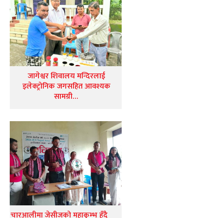
जागेश्वर शिवालय मन्दिरलाई
इलेक्ट्रोनिक जगसहित आवश्यक
सामग्री…
चारआलीमा जेसीजको महाकुम्भ हुँदै