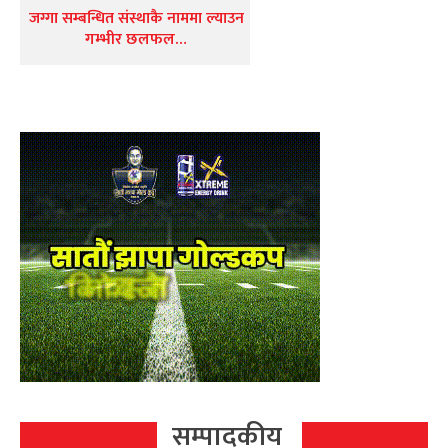
जग्गा सम्बन्धित संस्थाकै नाममा ल्याउन
गम्भीर छलफल…
सम्पादकीय