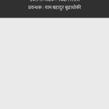
प्रवन्धक : याम बहादुर बुढाथोकी