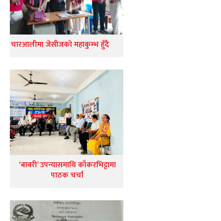
चारआलीमा जेसीजको महाकुम्भ हुँदै
‘बावरी’ उपन्यासमाथि काँकरभिट्टामा
पाठक चर्चा