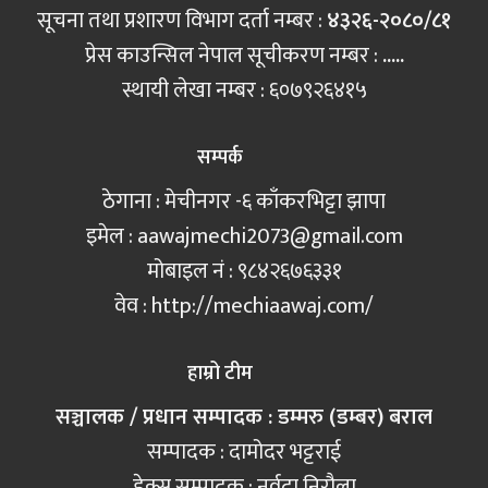
सूचना तथा प्रशारण विभाग दर्ता नम्बर :
४३२६-२०८०/८१
प्रेस काउन्सिल नेपाल सूचीकरण नम्बर :
.....
स्थायी लेखा नम्बर : ६०७९२६४१५
सम्पर्क
ठेगाना : मेचीनगर -६ काँकरभिट्टा झापा
इमेल :
aawajmechi2073@gmail.com
मोबाइल नं‍ : ९८४२६७६३३१
वेव : http://mechiaawaj.com/
हाम्रो टीम
सञ्चालक / प्रधान सम्पादक : डम्मरु (डम्बर) बराल
सम्पादक : दामोदर भट्टराई
डेक्स सम्पादक : नर्वदा निरौला