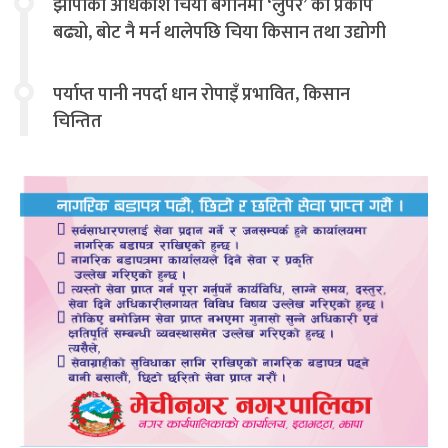
झापाका अधिकांश चिया बगानमा ‘लुपर’ को प्रकोप
बढ्यो, बोट नै मर्न थालेपछि चिया किसान तथा उद्योगी
चिन्तित
पर्याप्त पानी नपर्दा धान रोपाइँ प्रभावित, किसान
चिन्तित