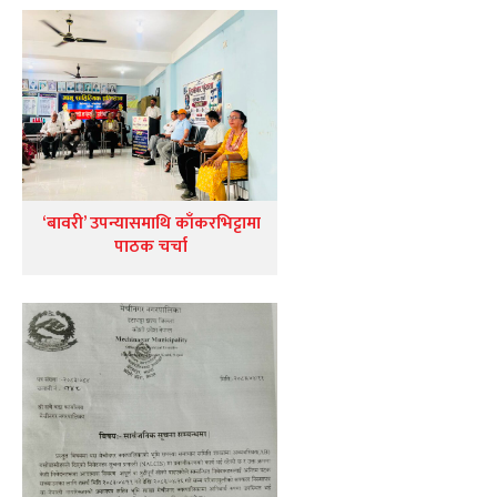
‘बावरी’ उपन्यासमाथि काँकरभिट्टामा
पाठक चर्चा