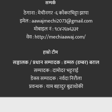
सम्पर्क
ठेगाना : मेचीनगर -६ काँकरभिट्टा झापा
इमेल :
aawajmechi2073@gmail.com
मोबाइल नं‍ : ९८४२६७६३३१
वेव : http://mechiaawaj.com/
हाम्रो टीम
सञ्चालक / प्रधान सम्पादक : डम्मरु (डम्बर) बराल
सम्पादक : दामोदर भट्टराई
डेक्स सम्पादक : नर्वदा निरौला
प्रवन्धक : याम बहादुर बुढाथोकी