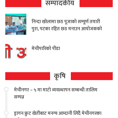
सम्पादकीय
निन्दा खोलामा छठ पूजाको सम्पूर्ण तयारी
पुरा, पटका रहित छठ मनाउन आयोजकको
आग्रह
मेचीपारिको पीडा
कृषि
मेचीनगर – ५ मा माटो व्यवस्थापन सम्बन्धी तालिम
सम्पन्न
ड्रागन फ्रुट खेतीबाट मनग्य आम्दानी लिँदै मेचीनगरका