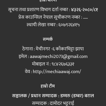
हाम्रो बारेमा
सूचना तथा प्रशारण विभाग दर्ता नम्बर :
४३२६-२०८०/८१
प्रेस काउन्सिल नेपाल सूचीकरण नम्बर :
.....
स्थायी लेखा नम्बर : ६०७९२६४१५
सम्पर्क
ठेगाना : मेचीनगर -६ काँकरभिट्टा झापा
इमेल :
aawajmechi2073@gmail.com
मोबाइल नं‍ : ९८४२६७६३३१
वेव : http://mechiaawaj.com/
हाम्रो टीम
सञ्चालक / प्रधान सम्पादक : डम्मरु (डम्बर) बराल
सम्पादक : दामोदर भट्टराई