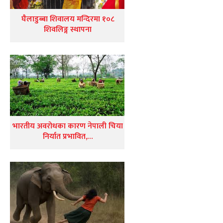
घैलाडुब्बा शिवालय मन्दिरमा १०८
शिवलिङ्ग स्थापना
भारतीय अवरोधका कारण नेपाली चिया
निर्यात प्रभावित,…