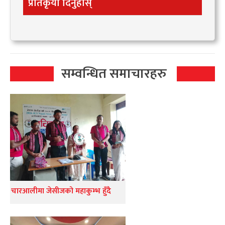
प्रतिकृया दिनुहोस्
सम्वन्धित समाचारहरु
चारआलीमा जेसीजको महाकुम्भ हुँदै