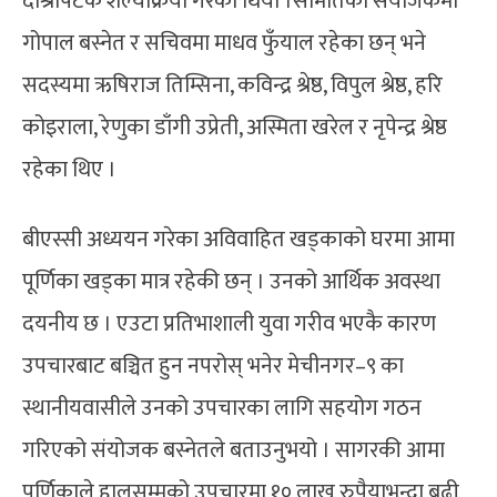
दोश्रोपटक शल्यक्रिया गरेको थियो ।समितिको संयोजकमा
गोपाल बस्नेत र सचिवमा माधव फुँयाल रहेका छन् भने
सदस्यमा ऋषिराज तिम्सिना, कविन्द्र श्रेष्ठ, विपुल श्रेष्ठ, हरि
कोइराला, रेणुका डाँगी उप्रेती, अस्मिता खरेल र नृपेन्द्र श्रेष्ठ
रहेका थिए ।
बीएस्सी अध्ययन गरेका अविवाहित खड्काको घरमा आमा
पूर्णिका खड्का मात्र रहेकी छन् । उनको आर्थिक अवस्था
दयनीय छ । एउटा प्रतिभाशाली युवा गरीव भएकै कारण
उपचारबाट बञ्चित हुन नपरोस् भनेर मेचीनगर–९ का
स्थानीयवासीले उनको उपचारका लागि सहयोग गठन
गरिएको संयोजक बस्नेतले बताउनुभयो । सागरकी आमा
पूर्णिकाले हालसम्मको उपचारमा १० लाख रुपैयाभन्दा बढी