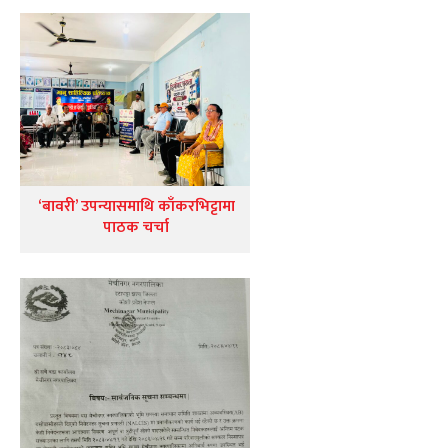
‘बावरी’ उपन्यासमाथि काँकरभिट्टामा
पाठक चर्चा