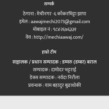
सम्पर्क
ठेगाना : मेचीनगर -६ काँकरभिट्टा झापा
इमेल :
aawajmechi2073@gmail.com
मोबाइल नं‍ : ९८४२६७६३३१
वेव : http://mechiaawaj.com/
हाम्रो टीम
सञ्चालक / प्रधान सम्पादक : डम्मरु (डम्बर) बराल
सम्पादक : दामोदर भट्टराई
डेक्स सम्पादक : नर्वदा निरौला
प्रवन्धक : याम बहादुर बुढाथोकी