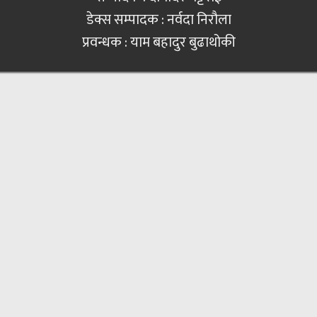
डेक्स सम्पादक : नर्वदा निरौला
प्रवन्धक : याम बहादुर बुढाथोकी