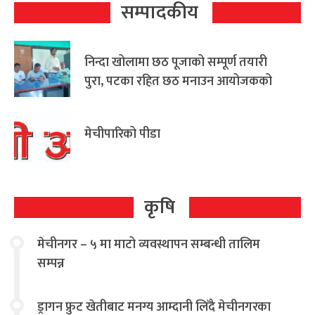
सम्पादकीय
निन्दा खोलामा छठ पूजाको सम्पूर्ण तयारी
पुरा, पटका रहित छठ मनाउन आयोजकको
आग्रह
मेचीपारिको पीडा
कृषि
मेचीनगर – ५ मा माटो व्यवस्थापन सम्बन्धी तालिम
सम्पन्न
ड्रागन फ्रुट खेतीबाट मनग्य आम्दानी लिँदै मेचीनगरका