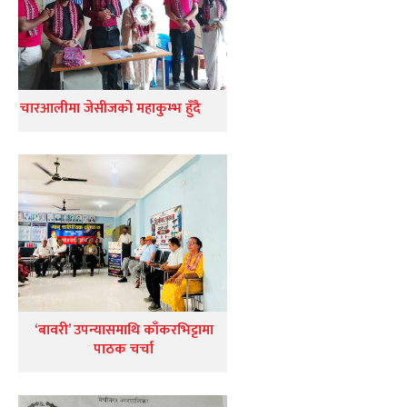
चारआलीमा जेसीजको महाकुम्भ हुँदै
‘बावरी’ उपन्यासमाथि काँकरभिट्टामा
पाठक चर्चा