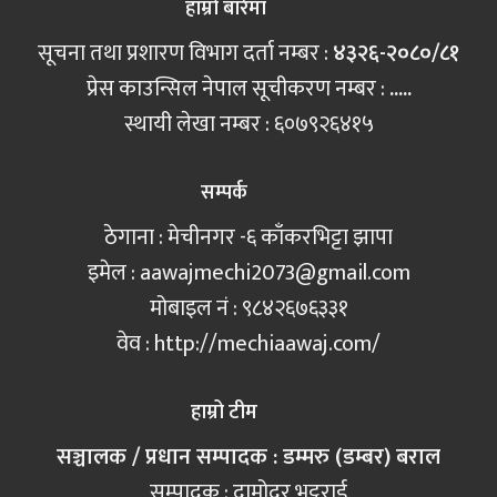
हाम्रो बारेमा
सूचना तथा प्रशारण विभाग दर्ता नम्बर :
४३२६-२०८०/८१
प्रेस काउन्सिल नेपाल सूचीकरण नम्बर :
.....
स्थायी लेखा नम्बर : ६०७९२६४१५
सम्पर्क
ठेगाना : मेचीनगर -६ काँकरभिट्टा झापा
इमेल :
aawajmechi2073@gmail.com
मोबाइल नं‍ : ९८४२६७६३३१
वेव : http://mechiaawaj.com/
हाम्रो टीम
सञ्चालक / प्रधान सम्पादक : डम्मरु (डम्बर) बराल
सम्पादक : दामोदर भट्टराई