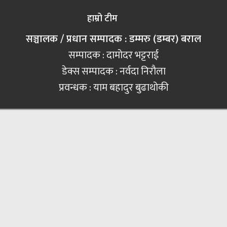
हाम्रो टीम
सञ्चालक / प्रधान सम्पादक : डम्मरु (डम्बर) बराल
सम्पादक : दामोदर भट्टराई
डेक्स सम्पादक : नर्वदा निरौला
प्रवन्धक : याम बहादुर बुढाथोकी