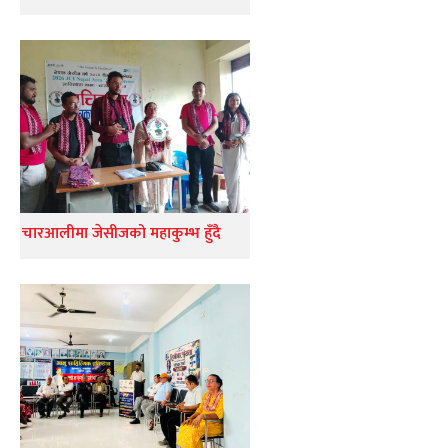
चारआलीमा जेसीजको महाकुम्भ हुँदै