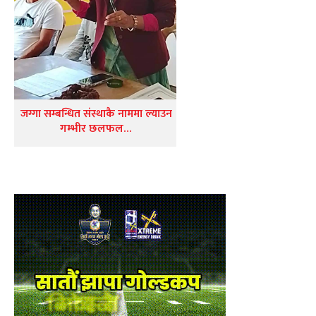
जग्गा सम्बन्धित संस्थाकै नाममा ल्याउन
गम्भीर छलफल…