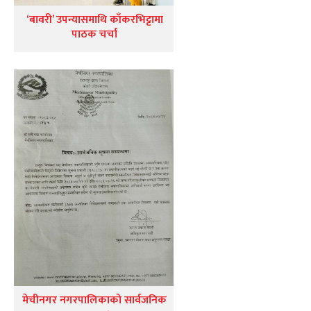
‘बावरी’ उपन्यासमाथि काँकरभिट्टामा
पाठक चर्चा
मेचीनगर नगरपालिकाको सार्वजनिक