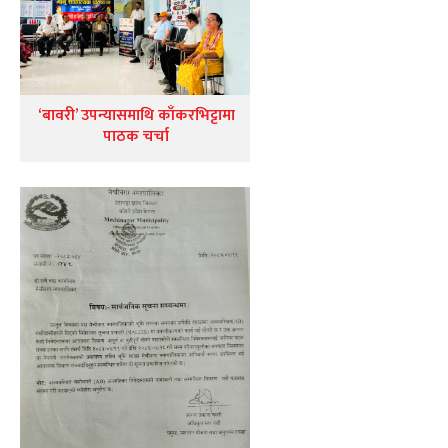
‘बावरी’ उपन्यासमाथि काँकरभिट्टामा
पाठक चर्चा