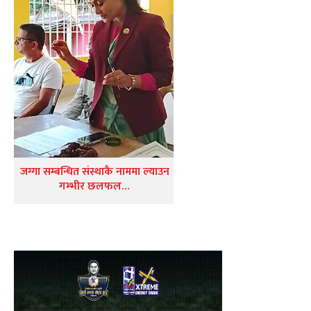
जग्गा सम्बन्धित संस्थाकै नाममा ल्याउन
गम्भीर छलफल…