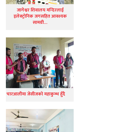
जागेश्वर शिवालय मन्दिरलाई
इलेक्ट्रोनिक जगसहित आवश्यक
सामग्री…
चारआलीमा जेसीजको महाकुम्भ हुँदै