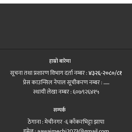
हाम्रो बारेमा
सूचना तथा प्रशारण विभाग दर्ता नम्बर :
४३२६-२०८०/८१
प्रेस काउन्सिल नेपाल सूचीकरण नम्बर :
.....
स्थायी लेखा नम्बर : ६०७९२६४१५
सम्पर्क
ठेगाना : मेचीनगर -६ काँकरभिट्टा झापा
इमेल :
aawajmechi2073@gmail.com