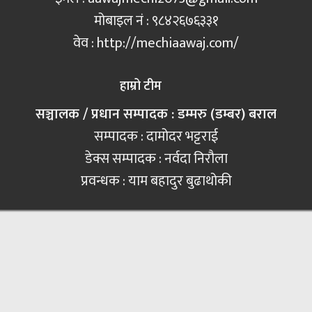
मोबाइल नं‍ : ९८४२६७६३३१
वेव : http://mechiaawaj.com/
हाम्रो टीम
सञ्चालक / प्रधान सम्पादक : डम्मरु (डम्बर) बराल
सम्पादक : दामोदर भट्टराई
डेक्स सम्पादक : नर्वदा निरौला
प्रवन्धक : याम बहादुर बुढाथोकी