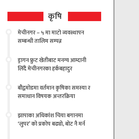
कृषि
मेचीनगर – ५ मा माटो व्यवस्थापन
सम्बन्धी तालिम सम्पन्न
ड्रागन फ्रुट खेतीबाट मनग्य आम्दानी
लिँदै मेचीनगरका हर्कबहादुर
बौद्वमोडमा वर्तमान कृषिका समस्या र
समाधान विषयक अन्तरक्रिया
झापाका अधिकांश चिया बगानमा
‘लुपर’ को प्रकोप बढ्यो, बोट नै मर्न
थालेपछि चिया किसान तथा उद्योगी