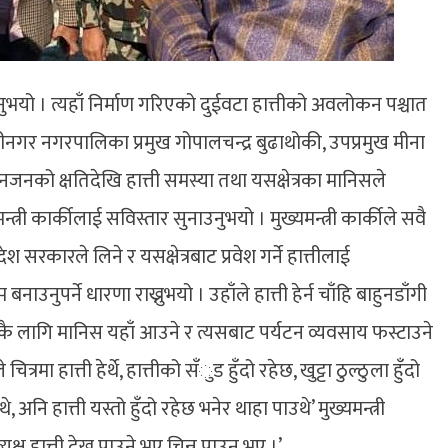
 जानुभयो । त्यहाँ निर्माण गरिएको दुईवटा हात्तीको अवलोकन पश्चात
चीनगर नगरपालिका प्रमुख गोपालचन्द्र बुढाथोकी, उपप्रमुख मीना
 धनजनको क्षतिदेखि हात्ती समस्या तथा यसक्षेत्रका मानिसले
्त्री कार्कीलाई सविस्तार सुनाउनुभयो । मुख्यमन्त्री कार्कीले सवै
श सरकारले लिने र यसक्षेत्रबाट प्रवेश गर्ने हात्तीलाई
नुपर्ने धारणा राख्नुभयो । उहाँले हात्ती हेर्न चाँहि बाहुनडाँगी
ी हेर्नकै लागि मानिस यहाँ आउने र त्यसबाट पर्यटन व्यवसाय फस्टाउने
ित्रमा हात्ती हेर्थे, हात्तीको सँुड हुँदो रहेछ, खुट्टा ठुल्ठुला हुँदो
अनि हात्ती यस्तो हुँदो रहेछ भनेर थाहा पाउथे’ मुख्यमन्त्री
्ष हात्ती देख्न पाउने भए चिन्न पाउन भए ।’