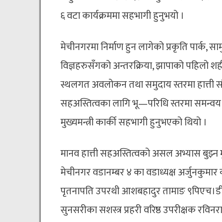
६ वटा कार्यक्रममा सहभागी हुनुभयो ।
मेचीनगरमा निर्माण हुन लागेको प्रकृति पार्क, सा
विज्ञहरुसँगको अन्तरक्रिया, झापाको पहिलो शह
स्थलगत अवलोकन तथा समुदाय स्तरमा हात्ती संरक्
सहअस्तित्वका लागि भू—परिधि स्तरमा समन्वय
मुख्यमन्त्री कार्की सहभागी हुनुभएको थियो ।
मानव हात्ती सहअस्तित्वको असल अभ्यास बुझ्न म
मेचीनगर वडानम्बर ४ का वडाध्यक्ष अर्जुनकुमार क
पृतनापति उपरथी आशबहादुर तामाङ ९पिएच।डी।०,
सुनसरीका सशस्त्र प्रहरी वरिष्ठ उपरीक्षक रविनर