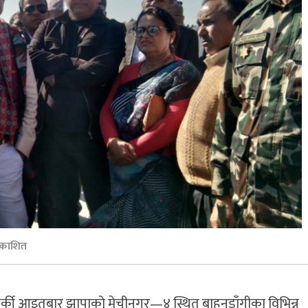
रकाशित
र कार्की आइतबार झापाको मेचीनगर—४ स्थित बाहुनडाँगीका विभिन्न