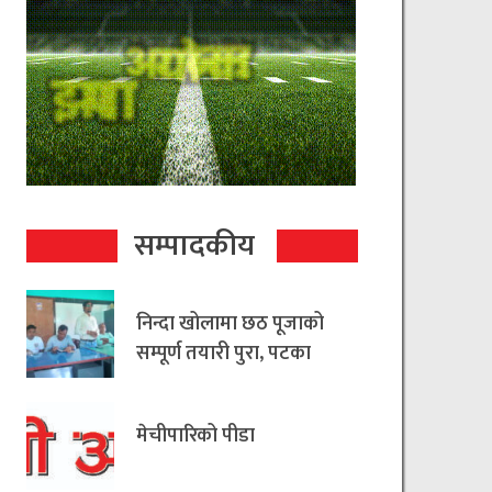
सम्पादकीय
निन्दा खोलामा छठ पूजाको
सम्पूर्ण तयारी पुरा, पटका
रहित छठ मनाउन
आयोजकको आग्रह
मेचीपारिको पीडा