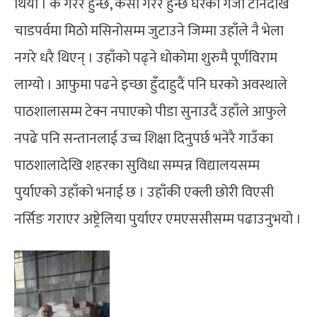
थियो । के गरेर हुन्छ, कसो गरेर हुन्छ घरको गर्जाे टार्नेदेखि
चाडपर्वमा मिठो मसिनोसम्म जुटाउने जिम्मा उहाँले नै भेला
नगरे धरै थिएन् । उहाँको पढ्ने धोकोमा शुरुमै पूर्णविराम
लाग्यो । आफुमा पढने इच्छा हुँदाहुदैं पनि घरको अवस्थाले
पाठशालासम्म टेक्न नपाएको पीडा सुनाउदैं उहाँले आफुले
नपढे पनि सन्तानलाई उच्च शिक्षा दिनुपर्छ भनेरै गाउँका
पाठशालादेखि शहरका सुविधा सम्पन्न विद्यालयसम्म
पुर्याएको उहाँको भनाई छ । उहाँकी एक्ली छोरी विएसी
नर्सिङ गराएर अष्ट्रेलिया पुर्याएर एमएससीसम्म पढाउनुभयो ।