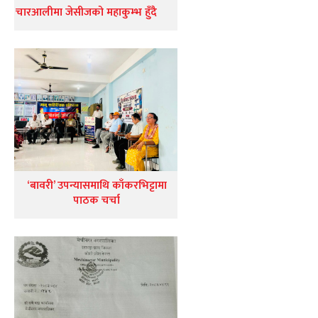
चारआलीमा जेसीजको महाकुम्भ हुँदै
‘बावरी’ उपन्यासमाथि काँकरभिट्टामा
पाठक चर्चा